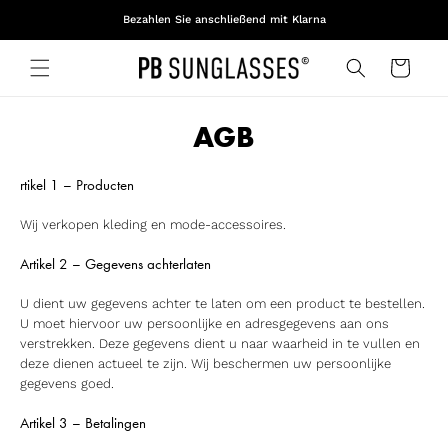
DIREKT
Bezahlen Sie anschließend mit Klarna
ZUM
INHALT
Warenkorb
AGB
rtikel 1 – Producten
Wij verkopen kleding en mode-accessoires.
Artikel 2 – Gegevens achterlaten
U dient uw gegevens achter te laten om een product te bestellen.
U moet hiervoor uw persoonlijke en adresgegevens aan ons
verstrekken. Deze gegevens dient u naar waarheid in te vullen en
deze dienen actueel te zijn. Wij beschermen uw persoonlijke
gegevens goed.
Artikel 3 – Betalingen