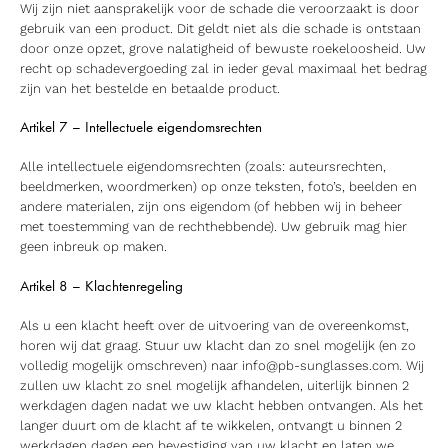
Wij zijn niet aansprakelijk voor de schade die veroorzaakt is door
gebruik van een product. Dit geldt niet als die schade is ontstaan
door onze opzet, grove nalatigheid of bewuste roekeloosheid. Uw
recht op schadevergoeding zal in ieder geval maximaal het bedrag
zijn van het bestelde en betaalde product.
Artikel 7 – Intellectuele eigendomsrechten
Alle intellectuele eigendomsrechten (zoals: auteursrechten,
beeldmerken, woordmerken) op onze teksten, foto’s, beelden en
andere materialen, zijn ons eigendom (of hebben wij in beheer
met toestemming van de rechthebbende). Uw gebruik mag hier
geen inbreuk op maken.
Artikel 8 – Klachtenregeling
Als u een klacht heeft over de uitvoering van de overeenkomst,
horen wij dat graag. Stuur uw klacht dan zo snel mogelijk (en zo
volledig mogelijk omschreven) naar
info@pb-sunglasses.com. Wij
zullen uw klacht zo snel mogelijk afhandelen, uiterlijk binnen 2
werkdagen dagen nadat we uw klacht hebben ontvangen. Als het
langer duurt om de klacht af te wikkelen, ontvangt u binnen 2
werkdagen dagen een bevestiging van uw klacht en laten we