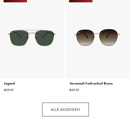
Legend
Savannah Farbverlauf Braun
Normaler
Normaler
€29,95
€29,95
Preis
Preis
ALLE ANZEIGEN