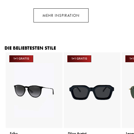
MEHR INSPIRATION
DIE BELIEBTESTEN STILE
1+1 GRATIS
1+1 GRATIS
1+
Erika
Dijon Acetat
Lege